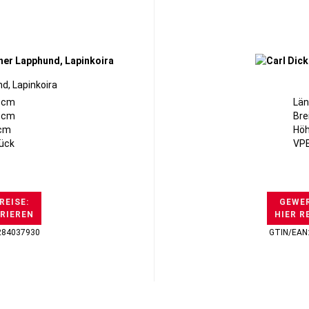
d, Lapinkoira
3cm
Län
13cm
Bre
5cm
Höh
tück
VPE
REISE:
GEWER
TRIEREN
HIER R
284037930
GTIN/EAN