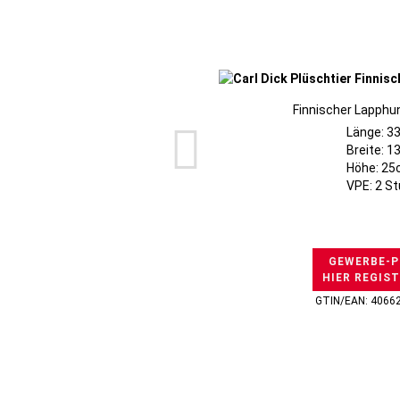
Finnischer Lapphun
Länge: 3
Breite: 
Höhe: 2
VPE: 2 S
GEWERBE-P
HIER REGIS
GTIN/EAN: 4066