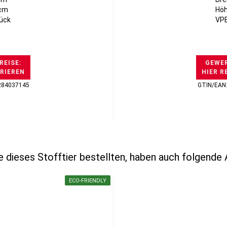
5cm
Höh
tück
VPE
REISE:
GEWER
TRIEREN
HIER R
284037145
GTIN/EAN
 dieses Stofftier bestellten, haben auch folgende A
ECO-FRIENDLY