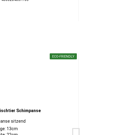
ECO-FRIENDLY
anse sitzend
ge: 13cm
ite: 22cm