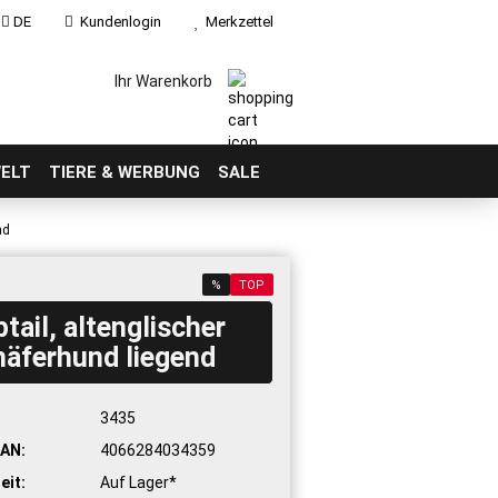
DE
Kundenlogin
Merkzettel
Ihr Warenkorb
ELT
TIERE & WERBUNG
SALE
nd
%
TOP
tail, altenglischer
äferhund liegend
:
3435
AN:
4066284034359
eit:
Auf Lager*