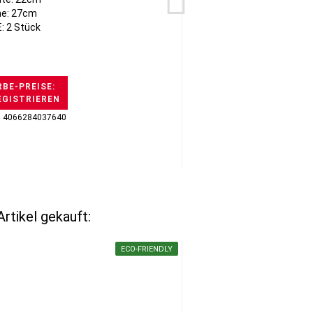
e: 27cm
: 2 Stück
BE-PREISE:
EGISTRIEREN
H
: 4066284037640
GTI
rtikel gekauft:
ECO-FRIENDLY