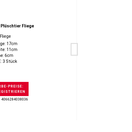
Fliege
ge: 17cm
ite: 11cm
e: 6cm
: 3 Stück
BE-PREISE:
EGISTRIEREN
H
: 4066284038036
GTI