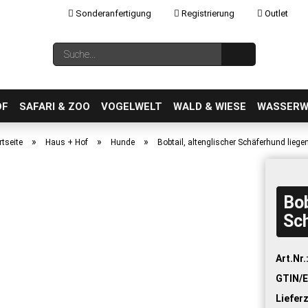
Sonderanfertigung
Registrierung
Outlet
Sprache auswählen
Suche...
E-Mail
OF
SAFARI & ZOO
VOGELWELT
WALD & WIESE
WASSERW
»
»
»
rtseite
Haus + Hof
Hunde
Bobtail, altenglischer Schäferhund liege
Bob
Konto erstellen
Sch
Passwort vergessen?
Art.Nr.
GTIN/E
Lieferz