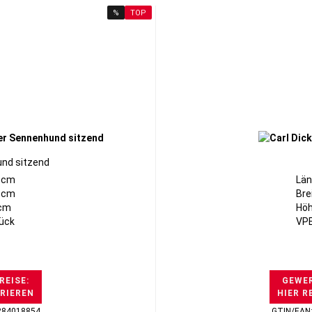
%
TOP
nd sitzend
0cm
Län
16cm
Bre
0cm
Höh
tück
VPE
REISE:
GEWER
TRIEREN
HIER R
284018854
GTIN/EAN