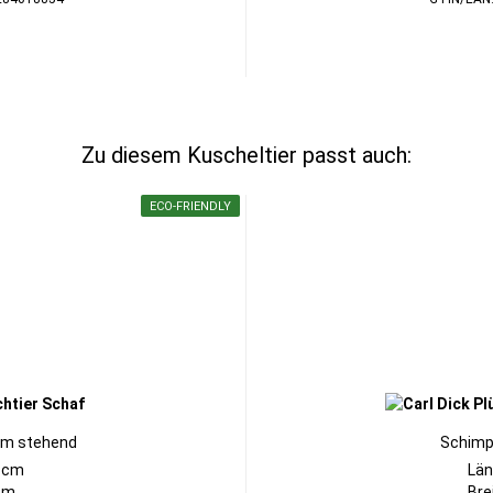
Zu diesem Kuscheltier passt auch:
ECO-FRIENDLY
mm stehend
Schimp
1cm
Län
8cm
Bre