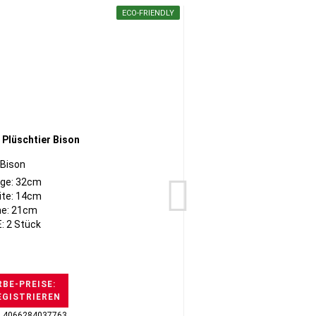
ECO-FRIENDLY
Bison
Flugh
ge: 32cm
ite: 14cm
e: 21cm
: 2 Stück
BE-PREISE:
EGISTRIEREN
H
: 4066284037763
GTI