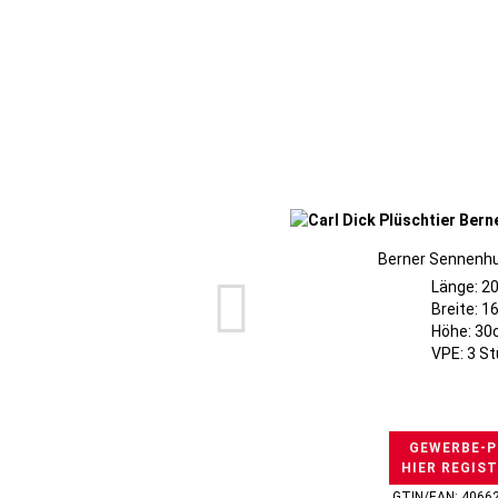
Berner Sennenhu
Länge: 2
Breite: 
Höhe: 3
VPE: 3 S
GEWERBE-P
HIER REGIS
GTIN/EAN: 4066