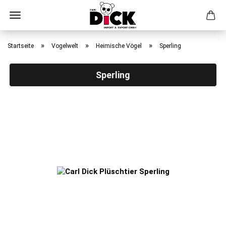
Direkt
zum
»
»
»
Startseite
Vogelwelt
Heimische Vögel
Sperling
Hauptinhalt
Sperling