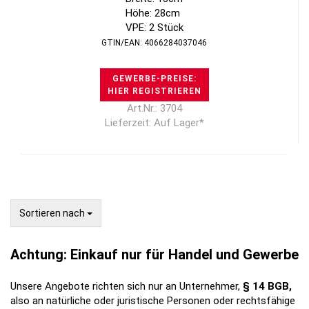
Höhe: 28cm
VPE: 2 Stück
GTIN/EAN: 4066284037046
GEWERBE-PREISE:
HIER REGISTRIEREN
Art.Nr.: 3704
Lieferzeit: Auf Lager*
Sortieren nach
Sortieren nach
Achtung: Einkauf nur für Handel und Gewerbe
Unsere Angebote richten sich nur an Unternehmer,
§ 14 BGB,
also an natürliche oder juristische Personen oder rechtsfähige