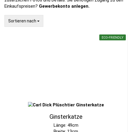
zusätzlichen Fotos und Details. Sie benötigen Zugang zu den
Einkaufspreisen?
Gewerbekonto anlegen.
Sortieren nach
Sortieren nach
ECO-FRIENDLY
Ginsterkatze
Länge: 49cm
Breite: 13cm