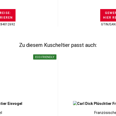
REISE:
GEWER
TRIEREN
HIER R
284012692
GTIN/EAN
Zu diesem Kuscheltier passt auch:
ECO-FRIENDLY
el
Französische