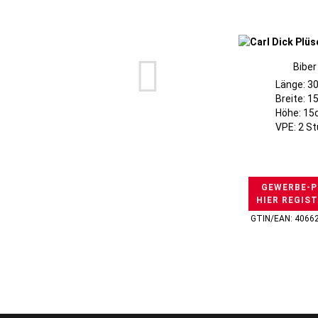
Biber
Länge: 3
Breite: 
Höhe: 1
VPE: 2 S
GEWERBE-P
HIER REGIS
GTIN/EAN: 4066