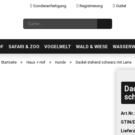
Sonderanfertigung
Registrierung
Outlet
Sprache auswählen
Suche...
E-Mail
OF
SAFARI & ZOO
VOGELWELT
WALD & WIESE
WASSERW
»
»
»
Startseite
Haus + Hof
Hunde
Dackel stehend schwarz mit Leine
Da
Konto erstellen
sch
Passwort vergessen?
Art.Nr.
GTIN/E
Lieferz