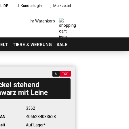
DE
Kundenlogin
Merkzettel
Ihr Warenkorb
ELT
TIERE & WERBUNG
SALE
%
TOP
ckel stehend
warz mit Leine
:
3362
AN:
4066284033628
eit:
Auf Lager*