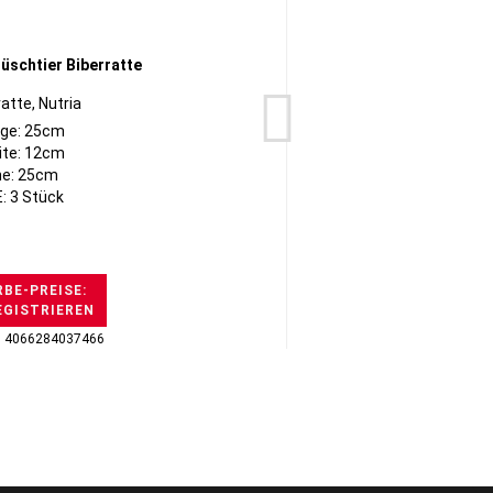
atte, Nutria
B
ge: 25cm
ite: 12cm
e: 25cm
: 3 Stück
BE-PREISE:
EGISTRIEREN
H
: 4066284037466
GTI