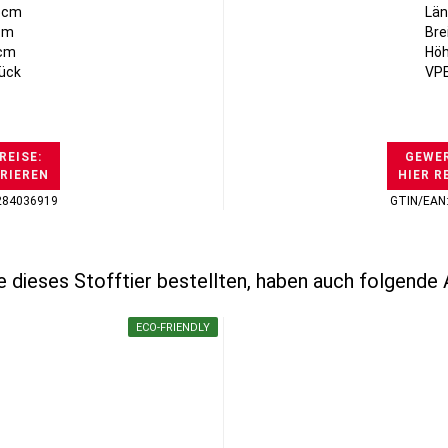
5cm
Län
7cm
Bre
3cm
Höh
tück
VPE
REISE:
GEWER
TRIEREN
HIER R
284036919
GTIN/EAN
 dieses Stofftier bestellten, haben auch folgende A
ECO-FRIENDLY