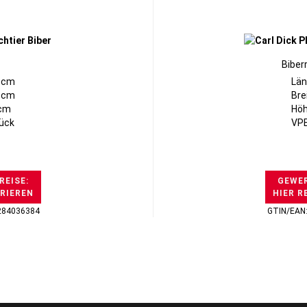
Biberr
0cm
Län
15cm
Bre
5cm
Höh
tück
VPE
REISE:
GEWER
TRIEREN
HIER R
284036384
GTIN/EAN