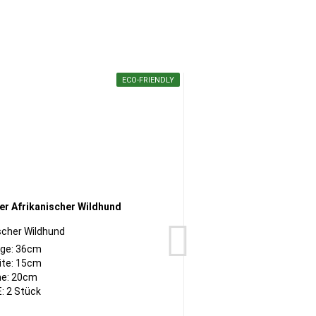
ECO-FRIENDLY
scher Wildhund
ge: 36cm
ite: 15cm
e: 20cm
: 2 Stück