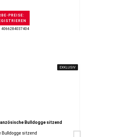
BE-PREISE:
EGISTRIEREN
H
: 4066284037404
GTI
EXKLUSIV
 Bulldogge sitzend
King Ch