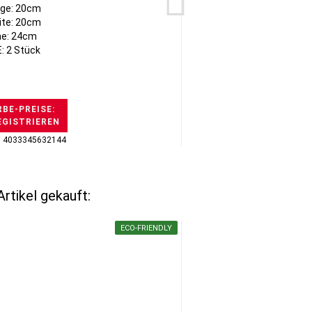
ge: 20cm
ite: 20cm
e: 24cm
: 2 Stück
BE-PREISE:
EGISTRIEREN
H
: 4033345632144
GTI
rtikel gekauft:
ECO-FRIENDLY