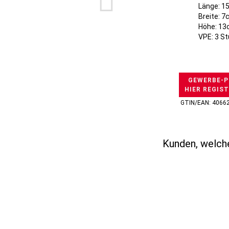
Länge: 1
Breite: 
Höhe: 1
VPE: 3 S
GEWERBE-P
HIER REGIS
GTIN/EAN: 4066
Kunden, welche