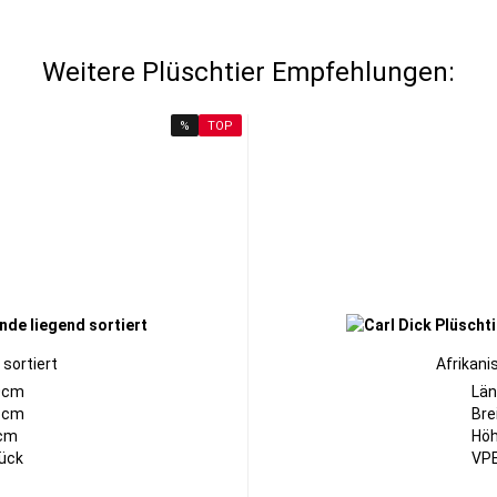
Weitere Plüschtier Empfehlungen:
%
TOP
 sortiert
Afrikani
0cm
Län
11cm
Bre
6cm
Höh
tück
VPE