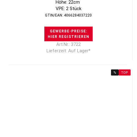
Höhe: 22cm
VPE: 2 Stück
GTIN/EAN: 4066284037220
GEWERBE-PREISE:
HIER REGISTRIEREN
Art.Nr.: 3722
Lieferzeit: Auf Lager*
%
TOP