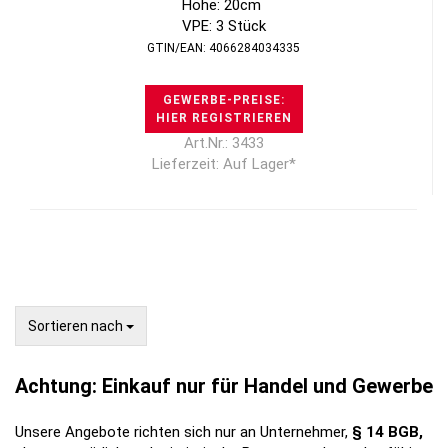
Höhe: 20cm
VPE: 3 Stück
GTIN/EAN: 4066284034335
GEWERBE-PREISE:
HIER REGISTRIEREN
Art.Nr.: 3433
Lieferzeit: Auf Lager*
Sortieren nach
Sortieren nach
Achtung: Einkauf nur für Handel und Gewerbe
Unsere Angebote richten sich nur an Unternehmer,
§ 14 BGB,