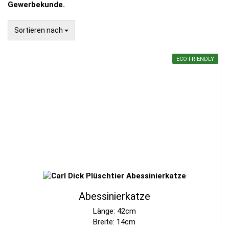
Gewerbekunde.
Sortieren nach
Sortieren nach
ECO-FRIENDLY
Abessinierkatze
Länge: 42cm
Breite: 14cm