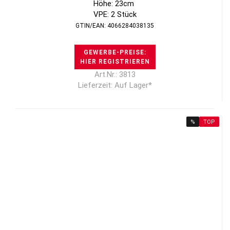
Höhe: 23cm
VPE: 2 Stück
GTIN/EAN: 4066284038135
GEWERBE-PREISE:
HIER REGISTRIEREN
Art.Nr.: 3813
Lieferzeit: Auf Lager*
%
TOP