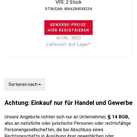
VPE: 2 Stück
GTIN/EAN: 4066284038234
GEWERBE-PREISE:
HIER REGISTRIEREN
Art.Nr.: 3823
Lieferzeit: Auf Lager*
Sortieren nach
Sortieren nach
Achtung: Einkauf nur für Handel und Gewerbe
Unsere Angebote richten sich nur an Unternehmer,
§ 14 BGB,
also an natürliche oder juristische Personen oder rechtsfähige
Personengesellschaften, die bei Abschluss eines
Rechtsgeschäfts in Ausübung ihrer gewerblichen oder