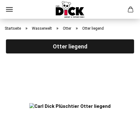
Direkt
zum
»
»
»
Startseite
Wasserwelt
Otter
Otter liegend
Hauptinhalt
Otter liegend