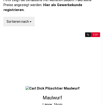
Foto zeigt die Detailseite mit weiteren Bildern. Falls keine
Preise angezeigt werden:
Hier als Gewerbekunde
registrieren.
Sortieren nach
Sortieren nach
%
TOP
Maulwurf
Länge: 16cm