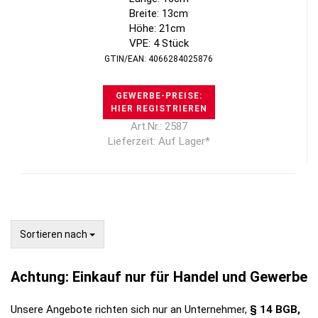
Breite: 13cm
Höhe: 21cm
VPE: 4 Stück
GTIN/EAN: 4066284025876
GEWERBE-PREISE:
HIER REGISTRIEREN
Art.Nr.: 2587
Lieferzeit: Auf Lager*
Sortieren nach
Sortieren nach
Achtung: Einkauf nur für Handel und Gewerbe
Unsere Angebote richten sich nur an Unternehmer,
§ 14 BGB,