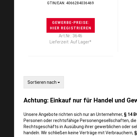
GTIN/EAN: 4066284036469
GEWERBE-PREISE:
HIER REGISTRIEREN
Art.Nr.: 3646
Lieferzeit: Auf Lager*
Sortieren nach
Sortieren nach
Achtung: Einkauf nur für Handel und Ge
Unsere Angebote richten sich nur an Unternehmer,
§ 14 B
Personen oder rechtsfähige Personengesellschaften, die
Rechtsgeschäfts in Ausübung ihrer gewerblichen oder sel
handeln. Wir schließen keine Verträge mit Verbrauchern,
§