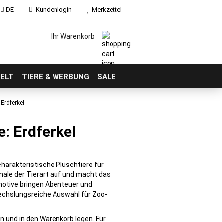
DE
Kundenlogin
Merkzettel
Ihr Warenkorb
ELT
TIERE & WERBUNG
SALE
Erdferkel
e: Erdferkel
 charakteristische Plüschtiere für
male der Tierart auf und macht das
rmotive bringen Abenteuer und
wechslungsreiche Auswahl für Zoo-
n und in den Warenkorb legen. Für