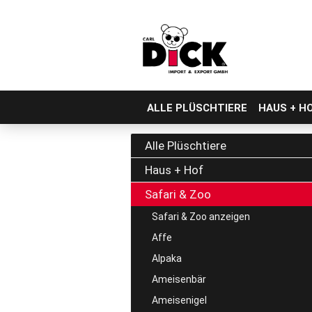
ALLE PLÜSCHTIERE
HAUS + H
Direkt
zum
Alle Plüschtiere
Hauptinhalt
Haus + Hof
Safari & Zoo
Safari & Zoo anzeigen
Affe
Alpaka
Ameisenbär
Ameisenigel