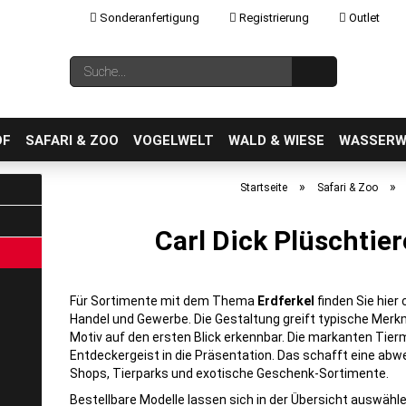
Sonderanfertigung
Registrierung
Outlet
Sprache auswählen
Suche...
E-Mail
OF
SAFARI & ZOO
VOGELWELT
WALD & WIESE
WASSERW
»
»
Startseite
Safari & Zoo
Carl Dick Plüschtier
Konto erstellen
Passwort vergessen?
Für Sortimente mit dem Thema
Erdferkel
finden Sie hier
Handel und Gewerbe. Die Gestaltung greift typische Merk
Motiv auf den ersten Blick erkennbar. Die markanten Tie
Entdeckergeist in die Präsentation. Das schafft eine ab
Shops, Tierparks und exotische Geschenk-Sortimente.
Bestellbare Modelle lassen sich in der Übersicht auswähle