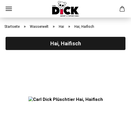
Direkt
zum
»
»
»
Startseite
Wasserwelt
Hai
Hai, Haifisch
Hauptinhalt
Hai, Haifisch