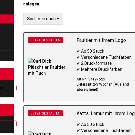
anlegen.
Sortieren nach
Sortieren nach
Faultier mit Ihrem Logo
JETZT GESTALTEN
✔ Ab 50 Stück
✔ Verschiedene Tuchfarben
✔ 2 Druckformate
✔ Mehrere Druckfarben
Art.Nr.: 3419-logo
Lieferzeit: 2-3 Wochen
(Ausland
abweichend)
Katta, Lemur mit Ihrem Lo
JETZT GESTALTEN
✔ Ab 50 Stück
✔ Verschiedene Tuchfarben