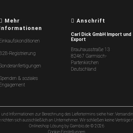
Mehr
Anschrift
Informationen
Carl Dick GmbH Import und
Export
Einkaufskonditionen
Brauhausstraße 13
B2B-Registrierung
82467 Garmisch-
Partenkirchen
Sonderanfertigungen
Deutschland
Spenden & soziales
Engagement
n und Informationen zur Berechnung des Liefertermins siehe hier:
Versandin
richten sich ausschließlich an Unternehmer. Wir schließen keine Verträge 
Onlineshop Lösung
by Gambio.de © 2026
Cookie-Einstellungen