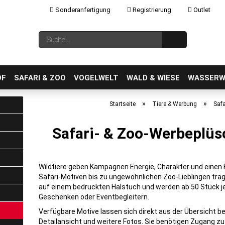
Sonderanfertigung
Registrierung
Outlet
Sprache auswählen
Suche...
E-Mail
OF
SAFARI & ZOO
VOGELWELT
WALD & WIESE
WASSERW
»
»
Startseite
Tiere & Werbung
Safa
Safari- & Zoo-Werbeplüs
Konto erstellen
Passwort vergessen?
Wildtiere geben Kampagnen Energie, Charakter und einen
Safari-Motiven bis zu ungewöhnlichen Zoo-Lieblingen tra
auf einem bedruckten Halstuch und werden ab 50 Stück j
Geschenken oder Eventbegleitern.
Verfügbare Motive lassen sich direkt aus der Übersicht best
Detailansicht und weitere Fotos. Sie benötigen Zugang z