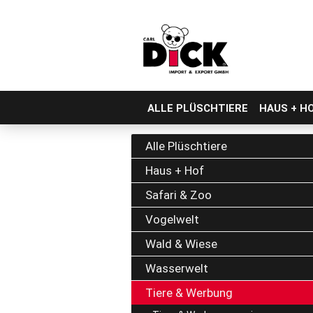
ALLE PLÜSCHTIERE
HAUS + H
Direkt
zum
Alle Plüschtiere
Hauptinhalt
Haus + Hof
Safari & Zoo
Vogelwelt
Wald & Wiese
Wasserwelt
Tiere & Werbung