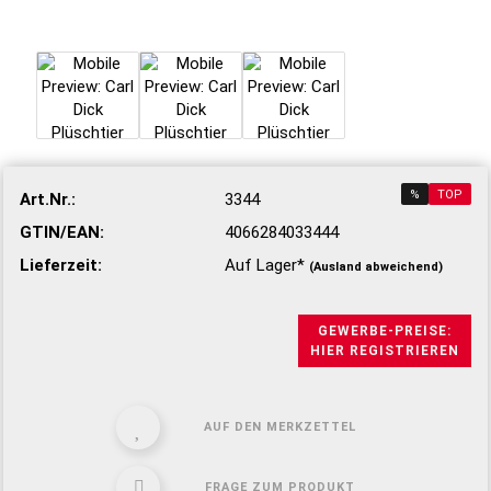
%
TOP
Art.Nr.:
3344
GTIN/EAN:
4066284033444
Lieferzeit:
Auf Lager*
(Ausland abweichend)
GEWERBE-PREISE:
HIER REGISTRIEREN
AUF DEN MERKZETTEL
FRAGE ZUM PRODUKT