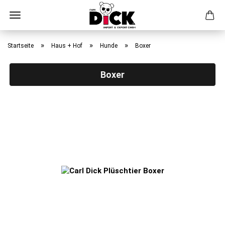
Direkt
zum
»
»
»
Startseite
Haus + Hof
Hunde
Boxer
Hauptinhalt
Boxer