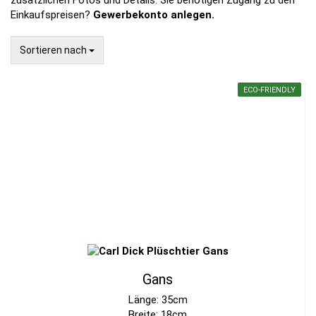
zusätzlichen Fotos und Details. Sie benötigen Zugang zu den
Einkaufspreisen?
Gewerbekonto anlegen.
Sortieren nach
Sortieren nach
ECO-FRIENDLY
Gans
Länge: 35cm
Breite: 18cm