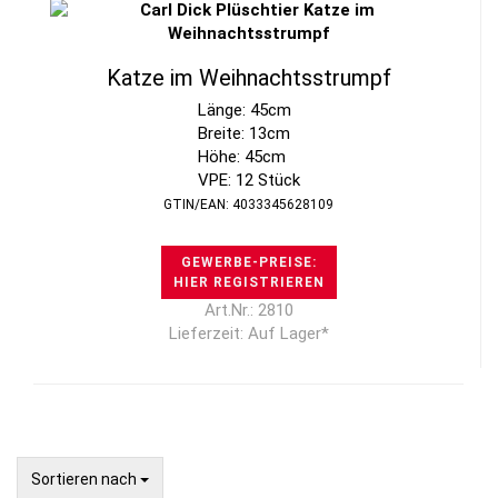
Katze im Weihnachtsstrumpf
Länge: 45cm
Breite: 13cm
Höhe: 45cm
VPE: 12 Stück
GTIN/EAN: 4033345628109
GEWERBE-PREISE:
HIER REGISTRIEREN
Art.Nr.: 2810
Lieferzeit: Auf Lager*
Sortieren nach
Sortieren nach