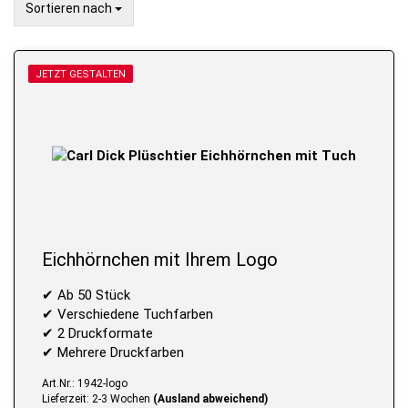
Sortieren nach
Sortieren nach
JETZT GESTALTEN
Eichhörnchen mit Ihrem Logo
✔ Ab 50 Stück
✔ Verschiedene Tuchfarben
✔ 2 Druckformate
✔ Mehrere Druckfarben
Art.Nr.: 1942-logo
Lieferzeit: 2-3 Wochen
(Ausland abweichend)