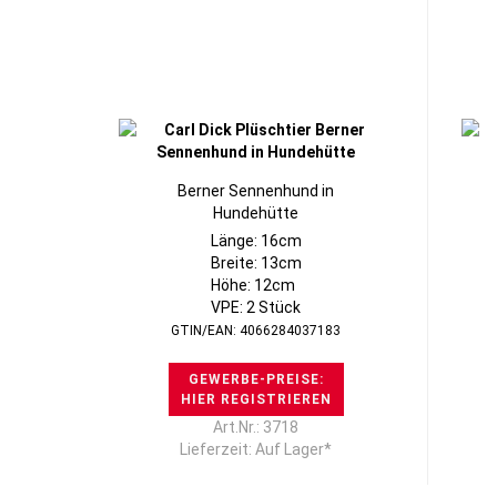
Berner Sennenhund in
Hundehütte
Länge: 16cm
Breite: 13cm
Höhe: 12cm
VPE: 2 Stück
GTIN/EAN: 4066284037183
GEWERBE-PREISE:
HIER REGISTRIEREN
Art.Nr.: 3718
Lieferzeit: Auf Lager*