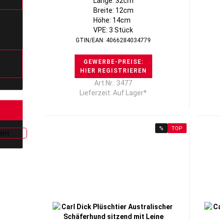
Länge: 32cm
Breite: 12cm
Höhe: 14cm
VPE: 3 Stück
GTIN/EAN: 4066284034779
GEWERBE-PREISE:
HIER REGISTRIEREN
Art.Nr.: 3477
Lieferzeit: Auf Lager*
%
TOP