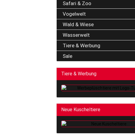
Safari & Zoo
Vogelwelt
Wald & Wiese
Wasserwelt
Tiere & Werbung
Sale
Tiere & Werbung
Neue Kuscheltiere