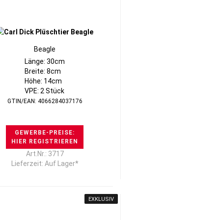
Beagle
Länge: 30cm
Breite: 8cm
Höhe: 14cm
VPE: 2 Stück
GTIN/EAN: 4066284037176
GEWERBE-PREISE:
HIER REGISTRIEREN
Art.Nr.: 3717
Lieferzeit: Auf Lager*
EXKLUSIV