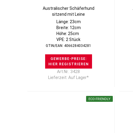
Australischer Schäferhund
sitzend mit Leine
Länge: 23cm
Breite: 12cm
Höhe: 25cm
VPE: 2 Stück
GTIN/EAN: 4066284034281
GEWERBE-PREISE:
HIER REGISTRIEREN
Art.Nr.: 3428
Lieferzeit: Auf Lager*
ECO-FRIENDLY