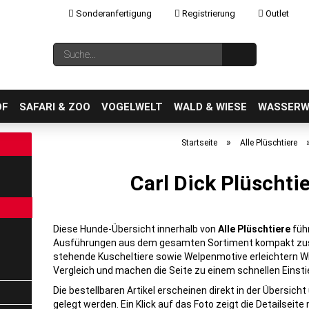
Sonderanfertigung
Registrierung
Outlet
Sprache auswählen
Suche...
E-Mail
OF
SAFARI & ZOO
VOGELWELT
WALD & WIESE
WASSERW
»
Startseite
Alle Plüschtiere
Carl Dick Plüschti
Konto erstellen
Passwort vergessen?
Diese Hunde-Übersicht innerhalb von
Alle Plüschtiere
füh
Ausführungen aus dem gesamten Sortiment kompakt zus
stehende Kuscheltiere sowie Welpenmotive erleichtern W
Vergleich und machen die Seite zu einem schnellen Einsti
Die bestellbaren Artikel erscheinen direkt in der Übersich
gelegt werden. Ein Klick auf das Foto zeigt die Detailseite 