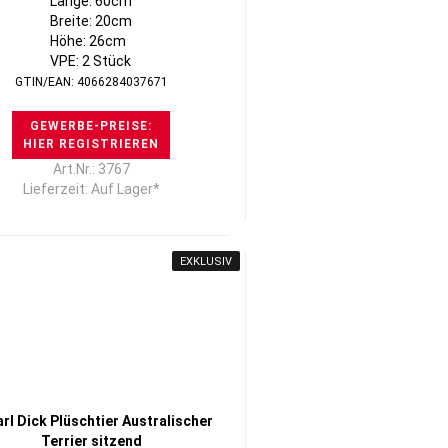
Länge: 60cm
Breite: 20cm
Höhe: 26cm
VPE: 2 Stück
GTIN/EAN: 4066284037671
GEWERBE-PREISE:
HIER REGISTRIEREN
Art.Nr.: 3767
Lieferzeit: Auf Lager*
EXKLUSIV