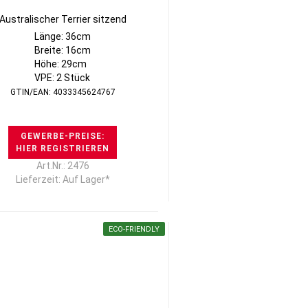
Australischer Terrier sitzend
Länge: 36cm
Breite: 16cm
Höhe: 29cm
VPE: 2 Stück
GTIN/EAN: 4033345624767
GEWERBE-PREISE:
HIER REGISTRIEREN
Art.Nr.: 2476
Lieferzeit: Auf Lager*
ECO-FRIENDLY