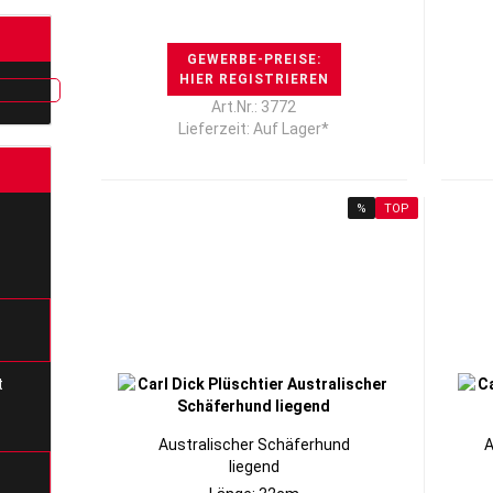
GEWERBE-PREISE:
HIER REGISTRIEREN
Art.Nr.: 3772
Lieferzeit: Auf Lager*
%
TOP
t
Australischer Schäferhund
A
liegend