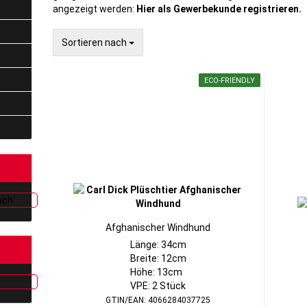
angezeigt werden:
Hier als Gewerbekunde registrieren.
Sortieren nach
Sortieren nach
ECO-FRIENDLY
Afghanischer Windhund
Länge: 34cm
Breite: 12cm
Höhe: 13cm
VPE: 2 Stück
GTIN/EAN: 4066284037725