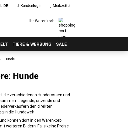
DE
Kundenlogin
Merkzettel
Ihr Warenkorb
ELT
TIERE & WERBUNG
SALE
»
Hunde
ere: Hunde
rt die verschiedenen Hunderassen und
ammen. Liegende, sitzende und
iederverkäufern den direkten
eg in die Hundewelt.
t und können dort in den Warenkorb
mit weiteren Bildern. Falls keine Preise