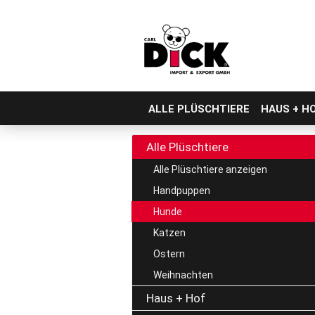
ALLE PLÜSCHTIERE
HAUS + H
Direkt
zum
Alle Plüschtiere
Hauptinhalt
Alle Plüschtiere anzeigen
Handpuppen
Hunde
Katzen
Ostern
Weihnachten
Haus + Hof