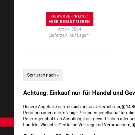
GEWERBE-PREISE:
HIER REGISTRIEREN
Art.Nr.: 3564
Lieferzeit: Auf Lager*
Sortieren nach
Sortieren nach
Achtung: Einkauf nur für Handel und Ge
Unsere Angebote richten sich nur an Unternehmer,
§ 14 B
Personen oder rechtsfähige Personengesellschaften, die
Rechtsgeschäfts in Ausübung ihrer gewerblichen oder sel
handeln. Wir schließen keine Verträge mit Verbrauchern,
§