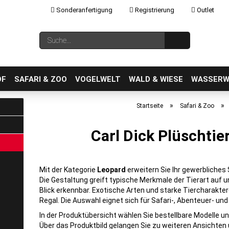
Sonderanfertigung
Registrierung
Outlet
Sprache auswählen
Suche...
E-Mail
OF
SAFARI & ZOO
VOGELWELT
WALD & WIESE
WASSERW
»
»
Startseite
Safari & Zoo
Carl Dick Plüschtie
Konto erstellen
Passwort vergessen?
Mit der Kategorie
Leopard
erweitern Sie Ihr gewerbliches 
Die Gestaltung greift typische Merkmale der Tierart auf 
Blick erkennbar. Exotische Arten und starke Tiercharakt
Regal. Die Auswahl eignet sich für Safari-, Abenteuer- und
In der Produktübersicht wählen Sie bestellbare Modelle un
Über das Produktbild gelangen Sie zu weiteren Ansichten