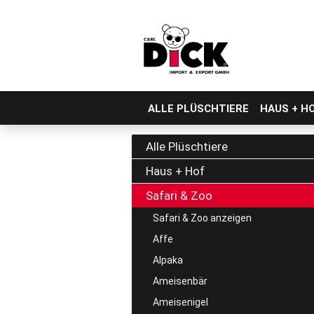
ALLE PLÜSCHTIERE
HAUS + H
Direkt
zum
Alle Plüschtiere
Hauptinhalt
Haus + Hof
Safari & Zoo
Safari & Zoo anzeigen
Affe
Alpaka
Ameisenbär
Ameisenigel