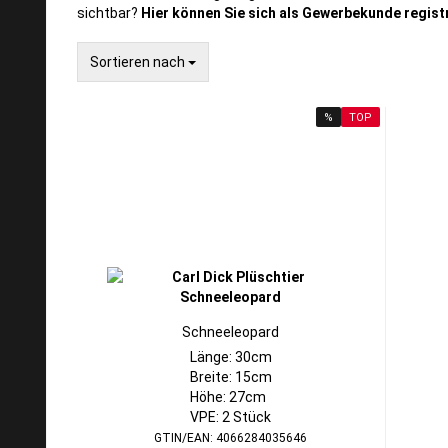
sichtbar?
Hier können Sie sich als Gewerbekunde regist
Sortieren nach
Sortieren nach
%
TOP
Schneeleopard
Länge: 30cm
Breite: 15cm
Höhe: 27cm
VPE: 2 Stück
GTIN/EAN: 4066284035646