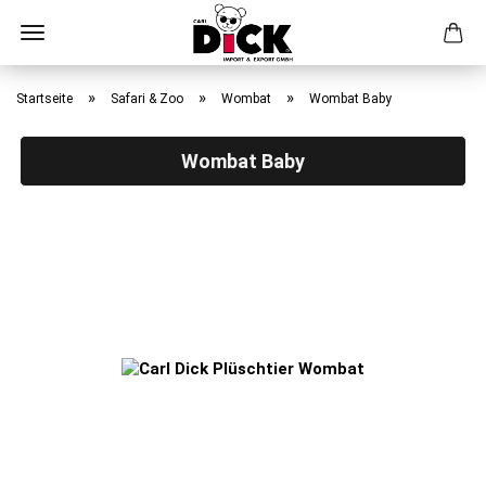
Direkt
zum
»
»
»
Startseite
Safari & Zoo
Wombat
Wombat Baby
Hauptinhalt
Wombat Baby