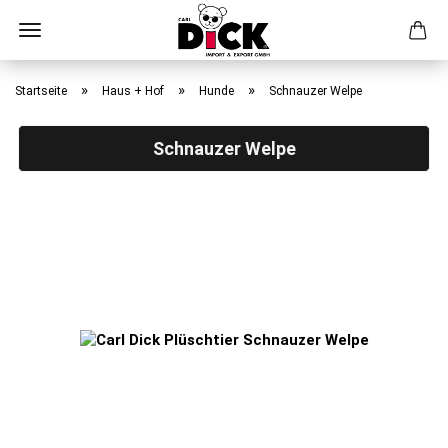
Direkt
zum
»
»
»
Startseite
Haus + Hof
Hunde
Schnauzer Welpe
Hauptinhalt
Schnauzer Welpe