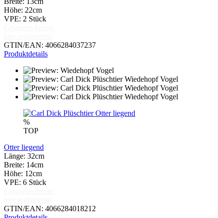
Breite: 13cm
Höhe: 22cm
VPE: 2 Stück
Gewerbe-Preise:
hier registrieren
GTIN/EAN: 4066284037237
Produktdetails
%
TOP
Otter liegend
Länge: 32cm
Breite: 14cm
Höhe: 12cm
VPE: 6 Stück
Gewerbe-Preise:
hier registrieren
GTIN/EAN: 4066284018212
Produktdetails