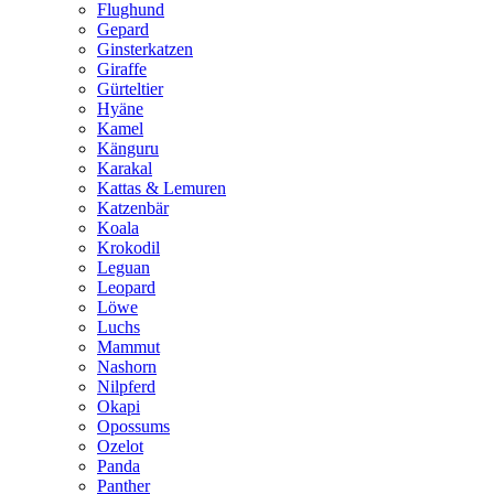
Flughund
Gepard
Ginsterkatzen
Giraffe
Gürteltier
Hyäne
Kamel
Känguru
Karakal
Kattas & Lemuren
Katzenbär
Koala
Krokodil
Leguan
Leopard
Löwe
Luchs
Mammut
Nashorn
Nilpferd
Okapi
Opossums
Ozelot
Panda
Panther