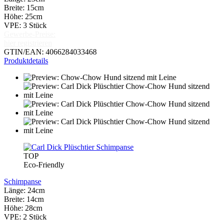
Breite: 15cm
Höhe: 25cm
VPE: 3 Stück
Gewerbe-Preise:
hier registrieren
GTIN/EAN: 4066284033468
Produktdetails
TOP
Eco-Friendly
Schimpanse
Länge: 24cm
Breite: 14cm
Höhe: 28cm
VPE: 2 Stück