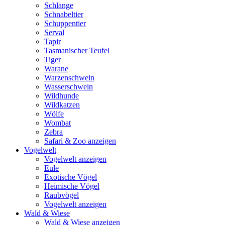
Schlange
Schnabeltier
Schuppentier
Serval
Tapir
Tasmanischer Teufel
Tiger
Warane
Warzenschwein
Wasserschwein
Wildhunde
Wildkatzen
Wölfe
Wombat
Zebra
Safari & Zoo anzeigen
Vogelwelt
Vogelwelt anzeigen
Eule
Exotische Vögel
Heimische Vögel
Raubvögel
Vogelwelt anzeigen
Wald & Wiese
Wald & Wiese anzeigen