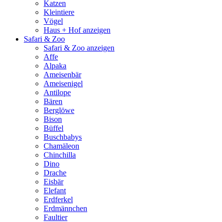
Katzen
Kleintiere
Vögel
Haus + Hof anzeigen
Safari & Zoo
Safari & Zoo anzeigen
Affe
Alpaka
Ameisenbär
Ameisenigel
Antilope
Bären
Berglöwe
Bison
Büffel
Buschbabys
Chamäleon
Chinchilla
Dino
Drache
Eisbär
Elefant
Erdferkel
Erdmännchen
Faultier