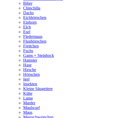
Biber
Chinchilla
Dachs
Eichhörnchen
Einhorn
Elch
Esel
Fledermaus
Flughörnchen
Frettchen
Fuchs
Gams + Steinbock
Hamster
Hase
Hirsche
Hörnchen
Igel
Insekten
Kleine Säugetiere
Kühe
Lama
Marder
Maulwurf
Maus
Meerschweinchen