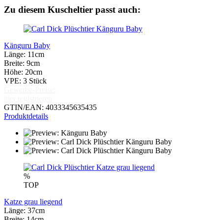
Zu diesem Kuscheltier passt auch:
Känguru Baby
Länge: 11cm
Breite: 9cm
Höhe: 20cm
VPE: 3 Stück
Gewerbe-Preise:
hier registrieren
GTIN/EAN: 4033345635435
Produktdetails
%
TOP
Katze grau liegend
Länge: 37cm
Breite: 14cm