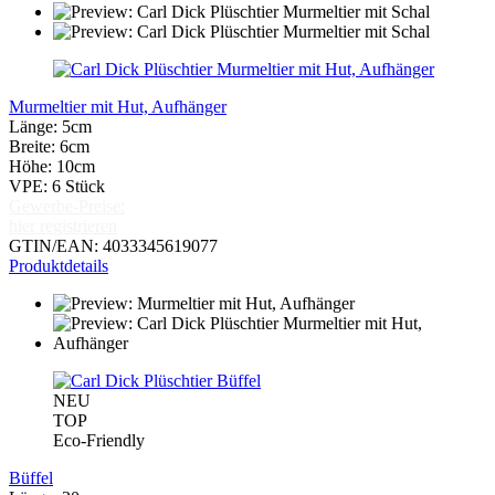
Murmeltier mit Hut, Aufhänger
Länge: 5cm
Breite: 6cm
Höhe: 10cm
VPE: 6 Stück
Gewerbe-Preise:
hier registrieren
GTIN/EAN: 4033345619077
Produktdetails
NEU
TOP
Eco-Friendly
Büffel