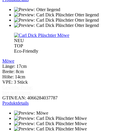
NEU
TOP
Eco-Friendly
Möwe
Länge: 17cm
Breite: 8cm
Höhe: 14cm
VPE: 3 Stück
Gewerbe-Preise:
hier registrieren
GTIN/EAN: 4066284037787
Produktdetails