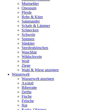
Murmeltier
Opossum
Pferde
Rehe & Kitze
Salamander
Schafe & Lämmer
Schnecken
Schwein
Spinnen
Stinktier
Streifenhörnchen
Waschbär
Wildschwein
Wolf
Ziege
Wald & Wiese anzeigen
Wasserwelt
Wasserwelt anzeigen
Axolotl
Biberratte
Delfin
Fische
Frösche
Hai
Krake, Oktopus