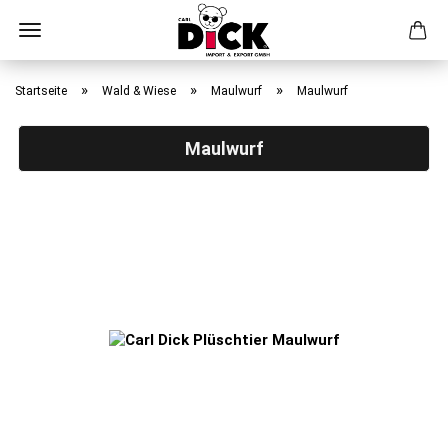
Direkt
zum
»
»
»
Startseite
Wald & Wiese
Maulwurf
Maulwurf
Hauptinhalt
Maulwurf