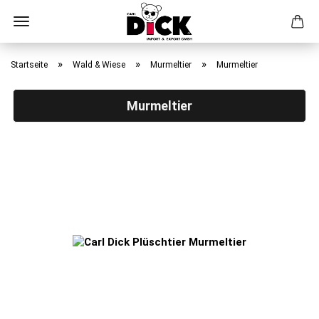
Direkt
zum
»
»
»
Startseite
Wald & Wiese
Murmeltier
Murmeltier
Hauptinhalt
Murmeltier