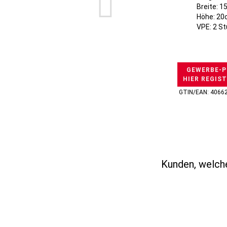
Breite: 
Höhe: 2
VPE: 2 S
GEWERBE-P
HIER REGIS
GTIN/EAN: 4066
Kunden, welche