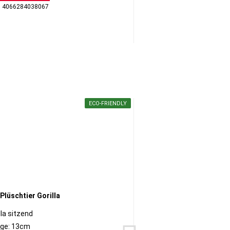
: 4066284038067
GTI
ECO-FRIENDLY
lla sitzend
ge: 13cm