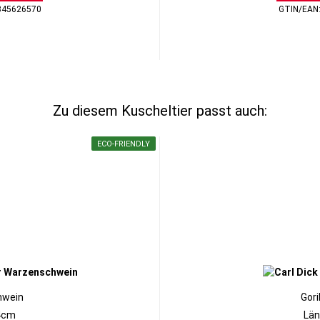
345626570
GTIN/EAN
Zu diesem Kuscheltier passt auch:
ECO-FRIENDLY
hwein
Gori
4cm
Län