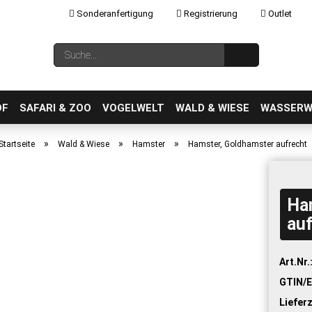
Sonderanfertigung
Registrierung
Outlet
Sprache auswählen
Suche...
E-Mail
OF
SAFARI & ZOO
VOGELWELT
WALD & WIESE
WASSERW
»
»
»
Startseite
Wald & Wiese
Hamster
Hamster, Goldhamster aufrecht
Ha
Konto erstellen
auf
Passwort vergessen?
Art.Nr.
GTIN/E
Lieferz