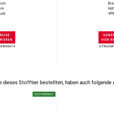
15cm
Bre
0cm
Höh
tück
VPE
REISE:
GEWER
TRIEREN
HIER R
284036674
GTIN/EAN
 dieses Stofftier bestellten, haben auch folgende A
ECO-FRIENDLY