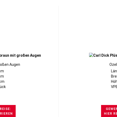
großen Augen
Ozel
cm
Län
9cm
Bre
6cm
Höh
tück
VPE
REISE:
GEWER
TRIEREN
HIER R