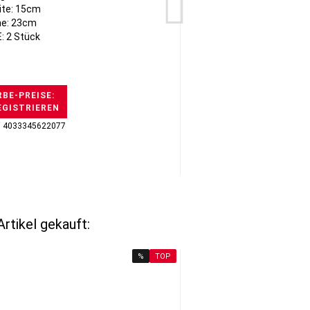
ite: 15cm
e: 23cm
: 2 Stück
BE-PREISE:
EGISTRIEREN
H
: 4033345622077
GTI
rtikel gekauft:
%
TOP