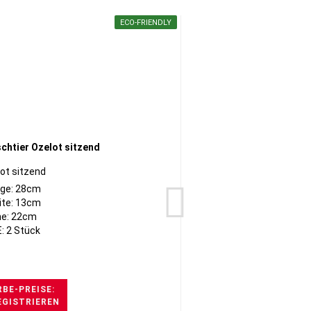
ECO-FRIENDLY
ot sitzend
A
ge: 28cm
ite: 13cm
e: 22cm
: 2 Stück
BE-PREISE:
EGISTRIEREN
H