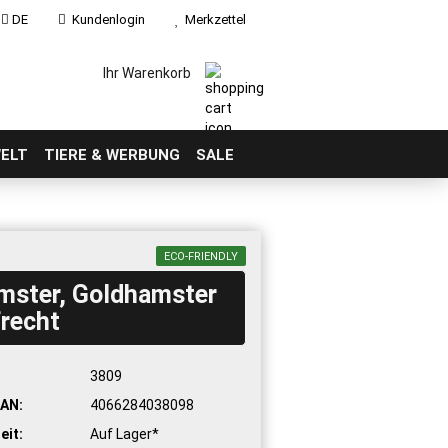
DE
Kundenlogin
Merkzettel
Ihr Warenkorb
ELT
TIERE & WERBUNG
SALE
ECO-FRIENDLY
mster, Goldhamster
recht
:
3809
AN:
4066284038098
eit:
Auf Lager*