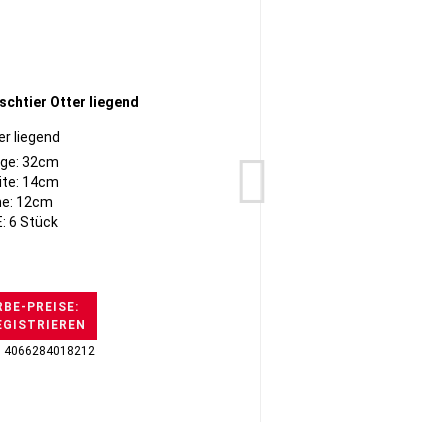
er liegend
ge: 32cm
ite: 14cm
e: 12cm
: 6 Stück
BE-PREISE:
EGISTRIEREN
H
: 4066284018212
GTI