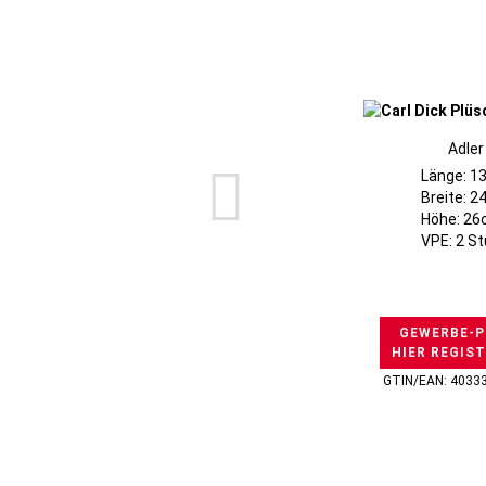
Adler
Länge: 1
Breite: 
Höhe: 2
VPE: 2 S
GEWERBE-P
HIER REGIS
GTIN/EAN: 4033