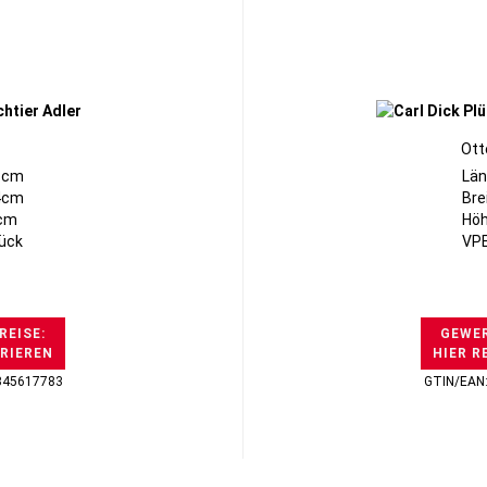
Ott
3cm
Län
24cm
Bre
6cm
Höh
tück
VPE
REISE:
GEWER
TRIEREN
HIER R
345617783
GTIN/EAN