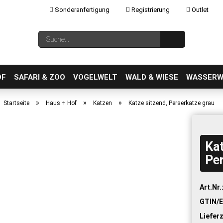
Sonderanfertigung
Registrierung
Outlet
Sprache auswählen
Suche...
E-Mail
OF
SAFARI & ZOO
VOGELWELT
WALD & WIESE
WASSERW
»
»
»
Startseite
Haus + Hof
Katzen
Katze sitzend, Perserkatze grau
Kat
Konto erstellen
Per
Passwort vergessen?
Art.Nr.
GTIN/E
Lieferz