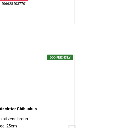
: 4066284037701
GTI
ECO-FRIENDLY
a sitzend braun
ge: 25cm