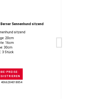
nnenhund sitzend
ge: 20cm
ite: 16cm
e: 30cm
: 3 Stück
BE-PREISE:
EGISTRIEREN
H
: 4066284018854
GTI