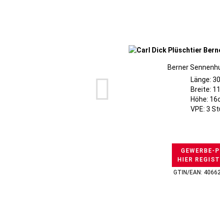
Berner Sennenhu
Länge: 3
Breite: 
Höhe: 1
VPE: 3 S
GEWERBE-P
HIER REGIS
GTIN/EAN: 4066