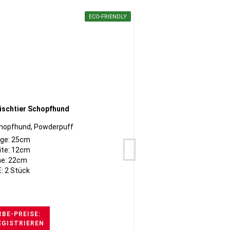
ECO-FRIENDLY
chopfhund, Powderpuff
ge: 25cm
ite: 12cm
e: 22cm
: 2 Stück
BE-PREISE:
EGISTRIEREN
H