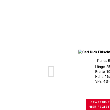
Panda B
Länge: 2
Breite: 
Höhe: 1
VPE: 4 S
GEWERBE-P
HIER REGIS