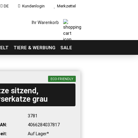
DE
Kundenlogin
Merkzettel
Ihr Warenkorb
ELT
TIERE & WERBUNG
SALE
ECO-FRIENDLY
ze sitzend,
serkatze grau
:
3781
AN:
4066284037817
eit:
Auf Lager*