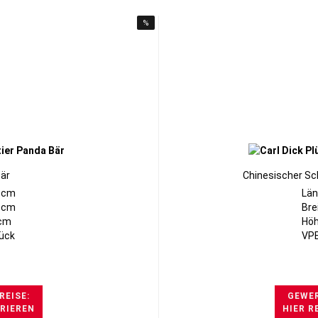
%
är
Chinesischer S
5cm
Län
10cm
Bre
6cm
Höh
tück
VPE
REISE:
GEWER
TRIEREN
HIER R