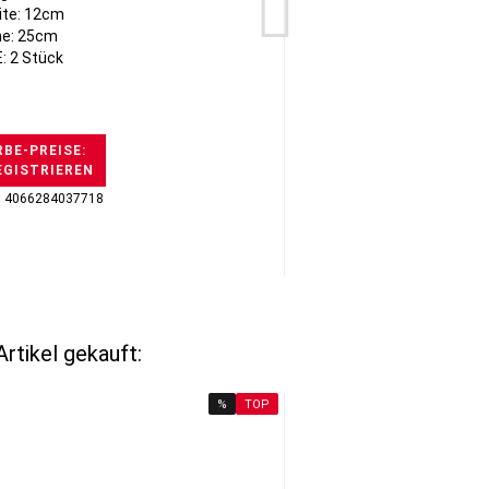
ite: 12cm
e: 25cm
: 2 Stück
BE-PREISE:
EGISTRIEREN
H
: 4066284037718
GTI
rtikel gekauft:
%
TOP