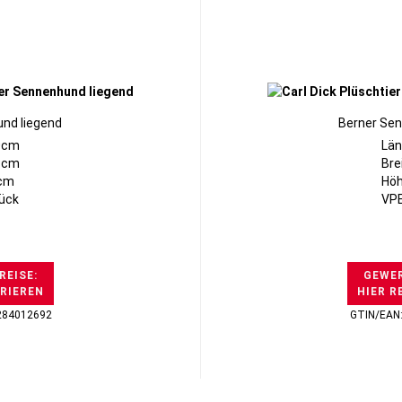
nd liegend
Berner Se
0cm
Län
11cm
Bre
6cm
Höh
tück
VPE
REISE:
GEWER
TRIEREN
HIER R
284012692
GTIN/EAN