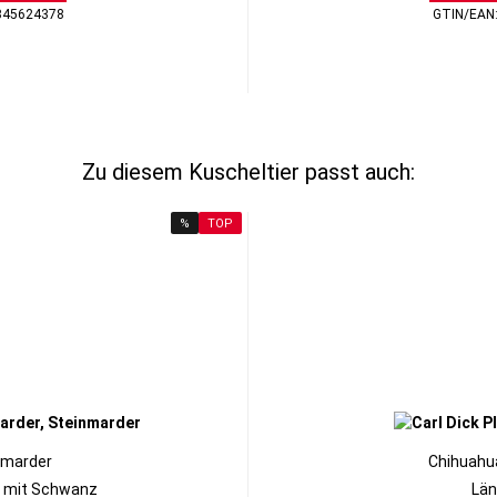
345624378
GTIN/EAN
Zu diesem Kuscheltier passt auch:
%
TOP
nmarder
Chihuahu
 mit Schwanz
Län