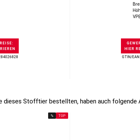
Bre
Höh
VPE
REISE:
GEWER
TRIEREN
HIER R
284026828
GTIN/EAN
 dieses Stofftier bestellten, haben auch folgende A
%
TOP