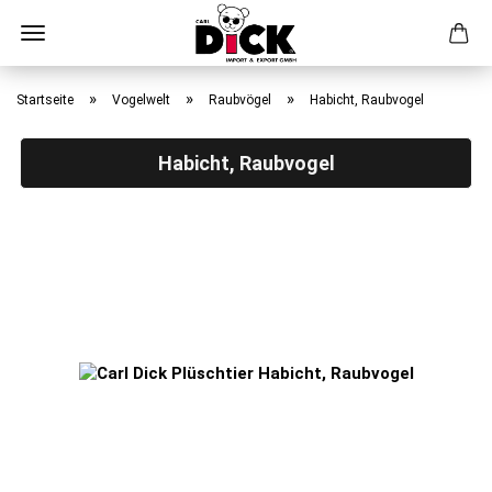
Direkt
zum
»
»
»
Startseite
Vogelwelt
Raubvögel
Habicht, Raubvogel
Hauptinhalt
Habicht, Raubvogel