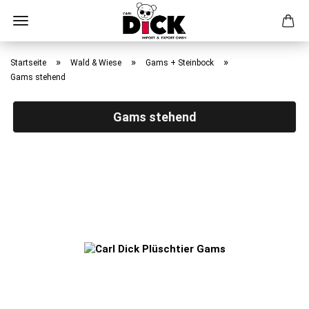
Direkt
zum
»
»
»
Startseite
Wald & Wiese
Gams + Steinbock
Hauptinhalt
Gams stehend
Gams stehend