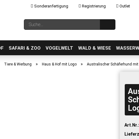
Sonderanfertigung
Registrierung
Outlet
Sprache auswählen
Suche...
E-Mail
OF
SAFARI & ZOO
VOGELWELT
WALD & WIESE
WASSERW
»
»
»
Tiere & Werbung
Haus & Hof mit Logo
Australischer Schäferhund mit
Aus
Konto erstellen
Sc
Passwort vergessen?
Lo
Art.Nr.
Lieferz