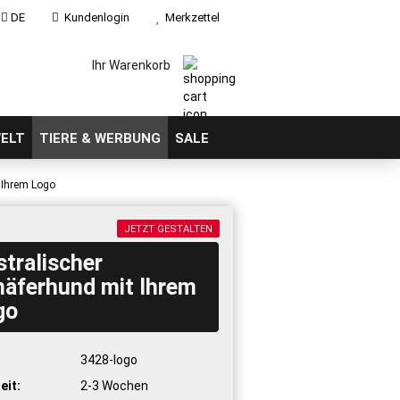
DE
Kundenlogin
Merkzettel
Ihr Warenkorb
ELT
TIERE & WERBUNG
SALE
 Ihrem Logo
JETZT GESTALTEN
tralischer
häferhund mit Ihrem
go
:
3428-logo
eit:
2-3 Wochen