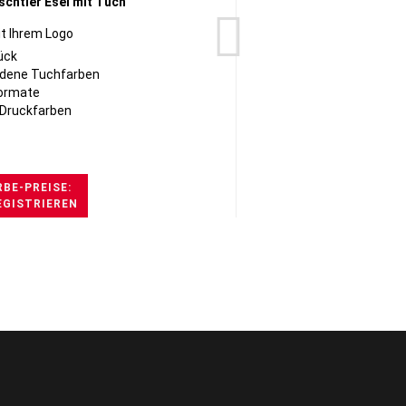
it Ihrem Logo
Pinguin
ück
✔ Ab 
dene Tuchfarben
✔ Ve
ormate
✔ 2 
Druckfarben
✔ Meh
BE-PREISE:
EGISTRIEREN
H