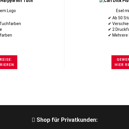
hrem Logo
Esel m
✔ Ab 50 St
Tuchfarben
✔ Verschie
e
✔ 2 Druckf
farben
✔ Mehrere 
REISE:
GEWER
TRIEREN
HIER R
Shop für Privatkunden: