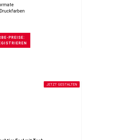
ormate
✔ 2 
Druckfarben
✔ Meh
BE-PREISE:
EGISTRIEREN
H
JETZT GESTALTEN