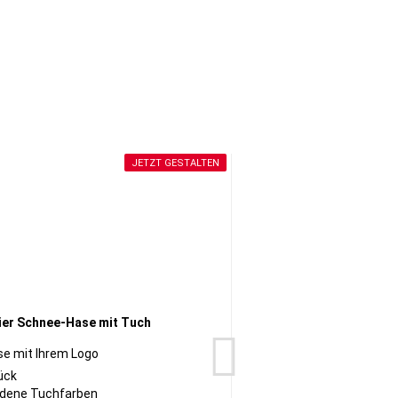
JETZT GESTALTEN
e mit Ihrem Logo
Fa
ück
✔ Ab 
dene Tuchfarben
✔ Ve