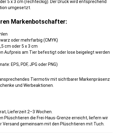
oder 5 x 3 cm (rechteckig). Der Druck wird entsprechend
ption umgesetzt.
Ihren Markenbotschafter:
hlen
hwarz oder mehrfarbig (CMYK)
,5 cm oder 5 x 3 cm
n Aufpreis am Tier befestigt oder lose beigelegt werden
mate: EPS, PDF, JPG oder PNG)
 ansprechendes Tiermotiv mit sichtbarer Markenpräsenz
schenke und Werbeaktionen.
rat, Lieferzeit 2–3 Wochen.
 Plüschtieren die Frei-Haus-Grenze erreicht, liefern wir
der Versand gemeinsam mit den Plüschtieren mit Tuch.