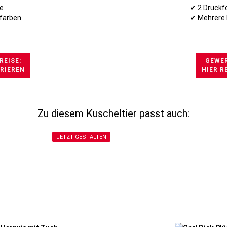
e
✔ 2 Druckf
farben
✔ Mehrere 
REISE:
GEWER
TRIEREN
HIER R
Zu diesem Kuscheltier passt auch:
JETZT GESTALTEN