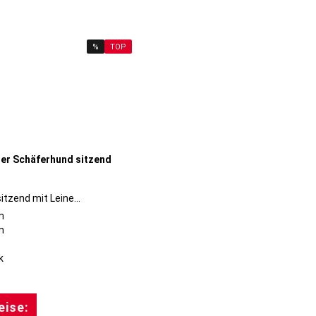
:
%
TOP
tzend mit Leine...
m
m
eise: