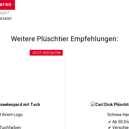
ieren
Lager*
4034281
Weitere Plüschtier Empfehlungen:
JETZT GESTALTEN
t Ihrem Logo
Schnee-Has
✔ Ab 50 St
Tuchfarben
✔ Verschie