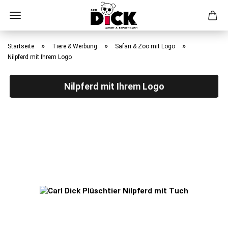
Direkt
zum
»
»
»
Startseite
Tiere & Werbung
Safari & Zoo mit Logo
Hauptinhalt
Nilpferd mit Ihrem Logo
Nilpferd mit Ihrem Logo