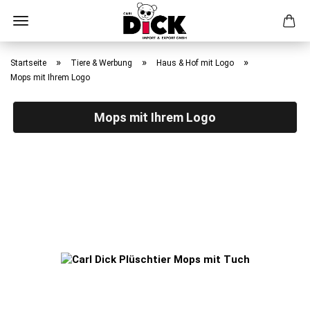
Direkt
zum
»
»
»
Startseite
Tiere & Werbung
Haus & Hof mit Logo
Hauptinhalt
Mops mit Ihrem Logo
Mops mit Ihrem Logo