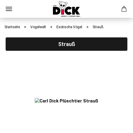
Direkt
zum
»
»
»
Startseite
Vogelwelt
Exotische Vögel
Strauß
Hauptinhalt
Strauß