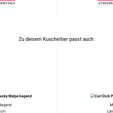
284019424
GTIN/EAN
Zu diesem Kuscheltier passt auch:
liegend
M
0cm
Län