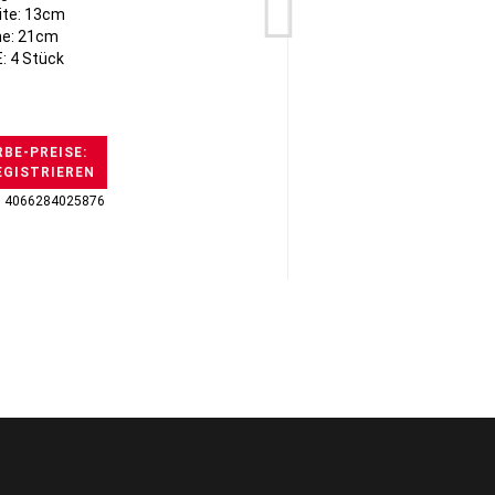
ite: 13cm
e: 21cm
: 4 Stück
BE-PREISE:
EGISTRIEREN
H
: 4066284025876
GTI