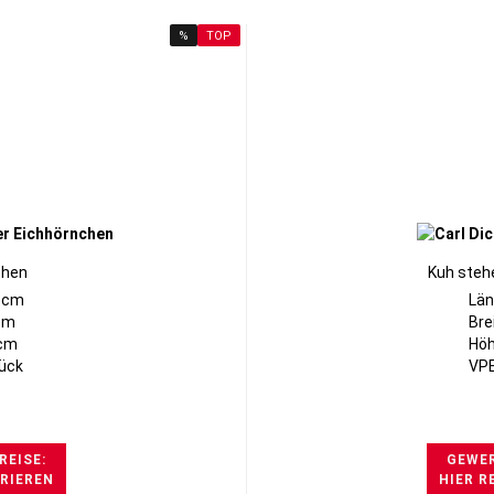
%
TOP
chen
Kuh steh
5cm
Län
9cm
Bre
8cm
Höh
tück
VPE
REISE:
GEWER
TRIEREN
HIER R