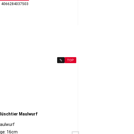
: 4066284037503
GTI
%
TOP
aulwurf
Dob
ge: 16cm