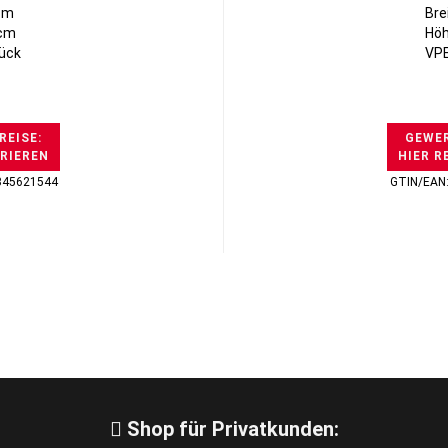
7cm
Bre
2cm
Höh
tück
VPE
REISE:
GEWER
TRIEREN
HIER R
345621544
GTIN/EAN
Shop für Privatkunden: