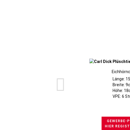
Eichhörn
Länge: 1
Breite: 
Höhe: 1
VPE: 6 S
GEWERBE-P
HIER REGIS