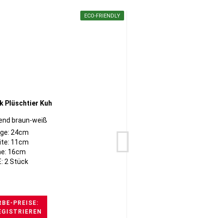
ECO-FRIENDLY
end braun-weiß
ge: 24cm
ite: 11cm
e: 16cm
: 2 Stück
BE-PREISE:
EGISTRIEREN
H