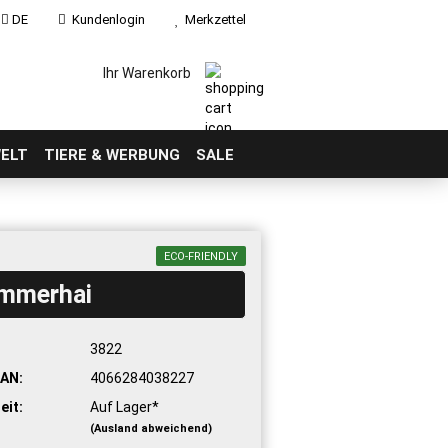
DE
Kundenlogin
Merkzettel
Ihr Warenkorb
ELT
TIERE & WERBUNG
SALE
ECO-FRIENDLY
mmerhai
:
3822
AN:
4066284038227
eit:
Auf Lager*
(Ausland abweichend)