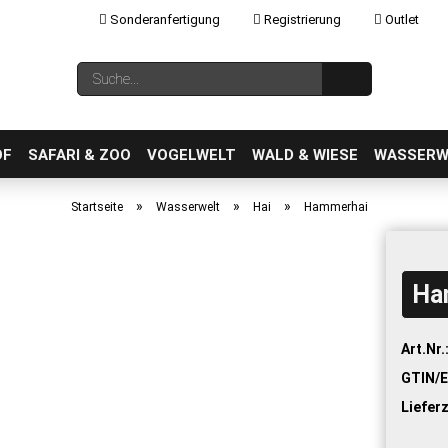
Sonderanfertigung
Registrierung
Outlet
Sprache auswählen
Suche...
E-Mail
OF
SAFARI & ZOO
VOGELWELT
WALD & WIESE
WASSERW
»
»
»
Startseite
Wasserwelt
Hai
Hammerhai
Ha
Konto erstellen
Passwort vergessen?
Art.Nr.
GTIN/E
Lieferz