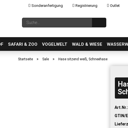
Sonderanfertigung
Registrierung
Outlet
Sprache auswählen
Suche...
E-Mail
OF
SAFARI & ZOO
VOGELWELT
WALD & WIESE
WASSERW
»
»
Startseite
Sale
Hase sitzend weiß, Schneehase
Has
Konto erstellen
Sc
Passwort vergessen?
Art.Nr.
GTIN/E
Lieferz