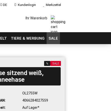
DE
Kundenlogin
Merkzettel
Ihr Warenkorb
ELT
TIERE & WERBUNG
SALE
%
SALE
e sitzend weiß,
hneehase
:
OL2755W
AN:
4066284027559
eit:
Auf Lager*